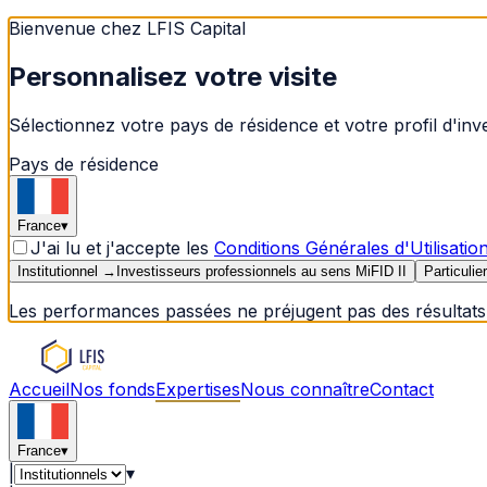
Bienvenue chez LFIS Capital
Personnalisez votre visite
Sélectionnez votre pays de résidence et votre profil d'in
Pays de résidence
France
▾
J'ai lu et j'accepte les
Conditions Générales d'Utilisatio
Institutionnel
→
Investisseurs professionnels au sens MiFID II
Particulier
Les performances passées ne préjugent pas des résultats 
Accueil
Nos fonds
Expertises
Nous connaître
Contact
France
▾
|
▾