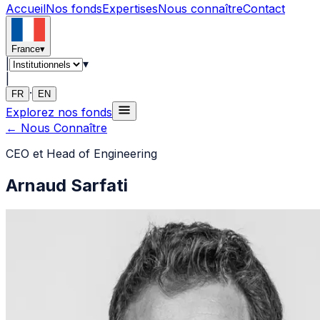
Accueil
Nos fonds
Expertises
Nous connaître
Contact
France
▾
|
▾
|
·
FR
EN
Explorez nos fonds
←
Nous Connaître
CEO et Head of Engineering
Arnaud Sarfati