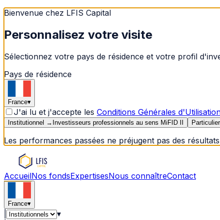
Bienvenue chez LFIS Capital
Personnalisez votre visite
Sélectionnez votre pays de résidence et votre profil d'in
Pays de résidence
France
▾
J'ai lu et j'accepte les
Conditions Générales d'Utilisatio
Institutionnel
→
Investisseurs professionnels au sens MiFID II
Particulier
Les performances passées ne préjugent pas des résultats 
Accueil
Nos fonds
Expertises
Nous connaître
Contact
France
▾
|
▾