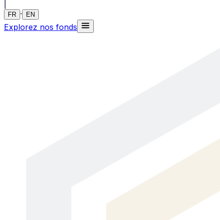
|
·
FR
EN
Explorez nos fonds