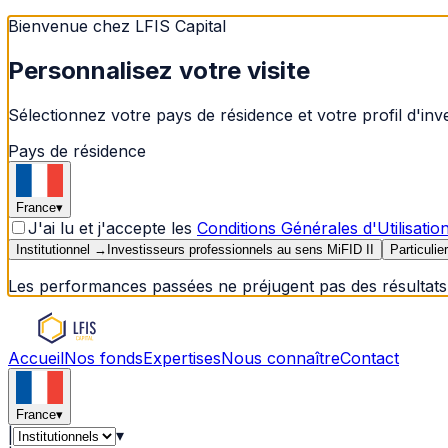
Bienvenue chez LFIS Capital
Personnalisez votre visite
Sélectionnez votre pays de résidence et votre profil d'in
Pays de résidence
France
▾
J'ai lu et j'accepte les
Conditions Générales d'Utilisatio
Institutionnel
→
Investisseurs professionnels au sens MiFID II
Particulier
Les performances passées ne préjugent pas des résultats 
Accueil
Nos fonds
Expertises
Nous connaître
Contact
France
▾
|
▾