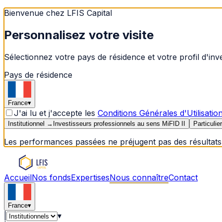
Bienvenue chez LFIS Capital
Personnalisez votre visite
Sélectionnez votre pays de résidence et votre profil d'in
Pays de résidence
France
▾
J'ai lu et j'accepte les
Conditions Générales d'Utilisatio
Institutionnel
→
Investisseurs professionnels au sens MiFID II
Particulier
Les performances passées ne préjugent pas des résultats 
Accueil
Nos fonds
Expertises
Nous connaître
Contact
France
▾
|
▾