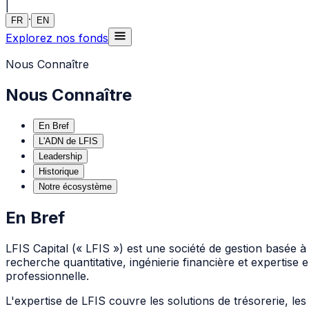
|
·
FR
EN
Explorez nos fonds
Nous Connaître
Nous Connaître
En Bref
L'ADN de LFIS
Leadership
Historique
Notre écosystème
En Bref
LFIS Capital (« LFIS ») est une société de gestion basée à
recherche quantitative, ingénierie financière et expertise
professionnelle.
L'expertise de LFIS couvre les solutions de trésorerie, les