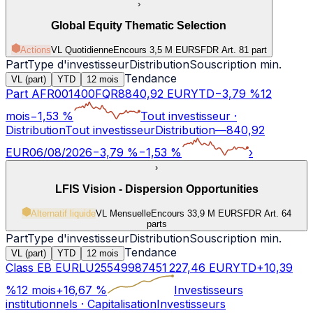
›
Global Equity Thematic Selection
Actions
VL Quotidienne
Encours 3,5 M EUR
SFDR Art.
8
1 part
Part
Type d'investisseur
Distribution
Souscription min.
Tendance
VL (part)
YTD
12 mois
Part A
FR001400FQR8
840,92
EUR
YTD
−
3,79
%
12
mois
−
1,53
%
Tout investisseur
·
Distribution
Tout investisseur
Distribution
—
840,92
EUR
06/08/2026
−
3,79
%
−
1,53
%
›
›
LFIS Vision - Dispersion Opportunities
Alternatif liquide
VL Mensuelle
Encours 33,9 M EUR
SFDR Art.
6
4
parts
Part
Type d'investisseur
Distribution
Souscription min.
Tendance
VL (part)
YTD
12 mois
Class EB EUR
LU2554998745
1 227,46
EUR
YTD
+
10,39
%
12 mois
+
16,67
%
Investisseurs
institutionnels
·
Capitalisation
Investisseurs