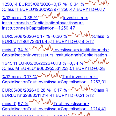
1 250,14
EUR
05/08/2026
+
0,17
%
−
0,34
%
›
Class I1 EUR
LU1966095397
1 250,47
EUR
YTD
+
0,17
%
12 mois
−
0,36
%
Investisseurs
institutionnels
·
Capitalisation
Investisseurs
institutionnels
Capitalisation
—
1 250,47
EUR
05/08/2026
+
0,17
%
−
0,36
%
›
Class IS
EUR
LU1219617336
1 645,11
EUR
YTD
+
0,18
%
12
mois
−
0,34
%
Investisseurs institutionnels
·
Capitalisation
Investisseurs institutionnels
Capitalisation
—
1 645,11
EUR
05/08/2026
+
0,18
%
−
0,34
%
›
Class M EUR
LU1966095553
1 252,01
EUR
YTD
+
0,28
%
12 mois
−
0,17
%
Tout investisseur
·
Capitalisation
Tout investisseur
Capitalisation
—
1 252,01
EUR
05/08/2026
+
0,28
%
−
0,17
%
›
Class R
EUR
LU1813288351
1 214,41
EUR
YTD
−
0,21
%
12
mois
−
0,97
%
Tout investisseur
·
Capitalisation
Tout investisseur
Capitalisation
—
1 214,41