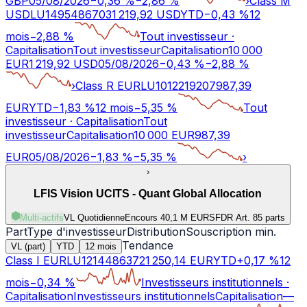
GBP
05/08/2026
−
0,36
%
−
2,86
%
›
Class M
USD
LU1495486703
1 219,92
USD
YTD
−
0,43
%
12
mois
−
2,88
%
Tout investisseur
·
Capitalisation
Tout investisseur
Capitalisation
10 000
EUR
1 219,92
USD
05/08/2026
−
0,43
%
−
2,88
%
›
Class R EUR
LU1012219207
987,39
EUR
YTD
−
1,83
%
12 mois
−
5,35
%
Tout
investisseur
·
Capitalisation
Tout
investisseur
Capitalisation
10 000 EUR
987,39
EUR
05/08/2026
−
1,83
%
−
5,35
%
›
›
LFIS Vision UCITS - Quant Global Allocation
Multi-actifs
VL Quotidienne
Encours 40,1 M EUR
SFDR Art.
8
5 parts
Part
Type d'investisseur
Distribution
Souscription min.
Tendance
VL (part)
YTD
12 mois
Class I EUR
LU1214486372
1 250,14
EUR
YTD
+
0,17
%
12
mois
−
0,34
%
Investisseurs institutionnels
·
Capitalisation
Investisseurs institutionnels
Capitalisation
—