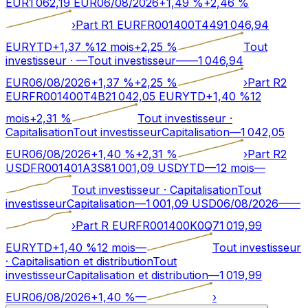
EUR
1 062,19
EUR
06/08/2026
+
1,49
%
+
2,46
%
›
Part R1 EUR
FR001400T449
1 046,94
EUR
YTD
+
1,37
%
12 mois
+
2,25
%
Tout
investisseur
·
—
Tout investisseur
—
—
1 046,94
EUR
06/08/2026
+
1,37
%
+
2,25
%
›
Part R2
EUR
FR001400T4B2
1 042,05
EUR
YTD
+
1,40
%
12
mois
+
2,31
%
Tout investisseur
·
Capitalisation
Tout investisseur
Capitalisation
—
1 042,05
EUR
06/08/2026
+
1,40
%
+
2,31
%
›
Part R2
USD
FR001401A3S8
1 001,09
USD
YTD
—
12 mois
—
Tout investisseur
·
Capitalisation
Tout
investisseur
Capitalisation
—
1 001,09
USD
06/08/2026
—
—
›
Part R EUR
FR001400K0Q7
1 019,99
EUR
YTD
+
1,40
%
12 mois
—
Tout investisseur
·
Capitalisation et distribution
Tout
investisseur
Capitalisation et distribution
—
1 019,99
EUR
06/08/2026
+
1,40
%
—
›