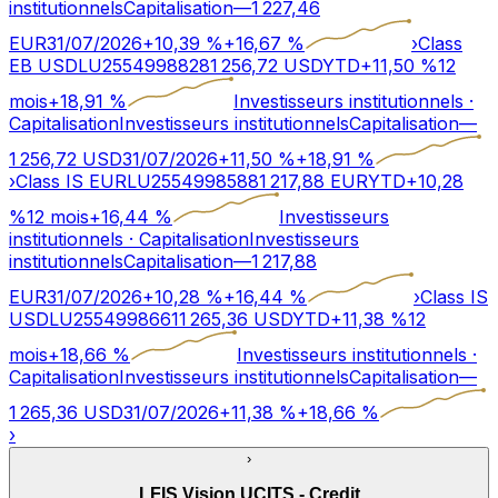
institutionnels
Capitalisation
—
1 227,46
EUR
31/07/2026
+
10,39
%
+
16,67
%
›
Class
EB USD
LU2554998828
1 256,72
USD
YTD
+
11,50
%
12
mois
+
18,91
%
Investisseurs institutionnels
·
Capitalisation
Investisseurs institutionnels
Capitalisation
—
1 256,72
USD
31/07/2026
+
11,50
%
+
18,91
%
›
Class IS EUR
LU2554998588
1 217,88
EUR
YTD
+
10,28
%
12 mois
+
16,44
%
Investisseurs
institutionnels
·
Capitalisation
Investisseurs
institutionnels
Capitalisation
—
1 217,88
EUR
31/07/2026
+
10,28
%
+
16,44
%
›
Class IS
USD
LU2554998661
1 265,36
USD
YTD
+
11,38
%
12
mois
+
18,66
%
Investisseurs institutionnels
·
Capitalisation
Investisseurs institutionnels
Capitalisation
—
1 265,36
USD
31/07/2026
+
11,38
%
+
18,66
%
›
›
LFIS Vision UCITS - Credit