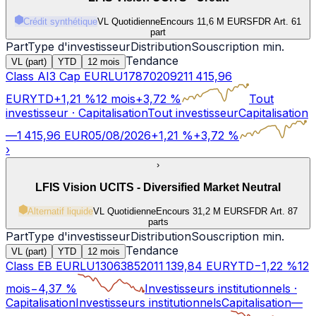
Crédit synthétique
VL Quotidienne
Encours 11,6 M EUR
SFDR Art.
6
1
part
Part
Type d'investisseur
Distribution
Souscription min.
Tendance
VL (part)
YTD
12 mois
Class AI3 Cap EUR
LU1787020921
1 415,96
EUR
YTD
+
1,21
%
12 mois
+
3,72
%
Tout
investisseur
·
Capitalisation
Tout investisseur
Capitalisation
—
1 415,96
EUR
05/08/2026
+
1,21
%
+
3,72
%
›
›
LFIS Vision UCITS - Diversified Market Neutral
Alternatif liquide
VL Quotidienne
Encours 31,2 M EUR
SFDR Art.
8
7
parts
Part
Type d'investisseur
Distribution
Souscription min.
Tendance
VL (part)
YTD
12 mois
Class EB EUR
LU1306385201
1 139,84
EUR
YTD
−
1,22
%
12
mois
−
4,37
%
Investisseurs institutionnels
·
Capitalisation
Investisseurs institutionnels
Capitalisation
—