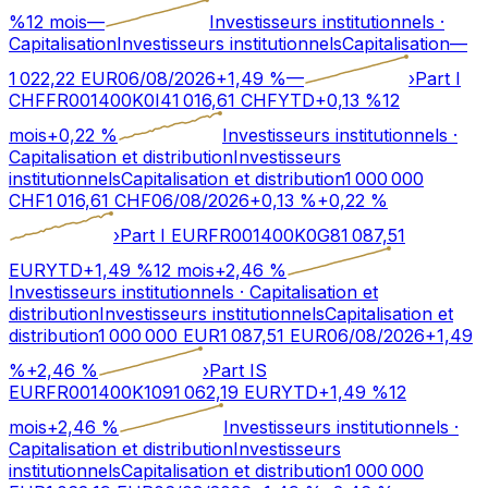
%
12 mois
—
Investisseurs institutionnels
·
Capitalisation
Investisseurs institutionnels
Capitalisation
—
1 022,22
EUR
06/08/2026
+
1,49
%
—
›
Part I
CHF
FR001400K0I4
1 016,61
CHF
YTD
+
0,13
%
12
mois
+
0,22
%
Investisseurs institutionnels
·
Capitalisation et distribution
Investisseurs
institutionnels
Capitalisation et distribution
1 000 000
CHF
1 016,61
CHF
06/08/2026
+
0,13
%
+
0,22
%
›
Part I EUR
FR001400K0G8
1 087,51
EUR
YTD
+
1,49
%
12 mois
+
2,46
%
Investisseurs institutionnels
·
Capitalisation et
distribution
Investisseurs institutionnels
Capitalisation et
distribution
1 000 000 EUR
1 087,51
EUR
06/08/2026
+
1,49
%
+
2,46
%
›
Part IS
EUR
FR001400K109
1 062,19
EUR
YTD
+
1,49
%
12
mois
+
2,46
%
Investisseurs institutionnels
·
Capitalisation et distribution
Investisseurs
institutionnels
Capitalisation et distribution
1 000 000