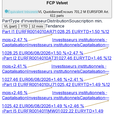
FCP Velvet
Équivalent trésorerie
VL Quotidienne
Encours 701,2 M EUR
SFDR Art.
6
11 parts
Part
Type d'investisseur
Distribution
Souscription min.
Tendance
VL (part)
YTD
12 mois
Part I1 EUR
FR0014010AR7
1 028,25
EUR
YTD
+
1,50
%
12
mois
+
2,47
%
Investisseurs institutionnels
·
Capitalisation
Investisseurs institutionnels
Capitalisation
—
1 028,25
EUR
06/08/2026
+
1,50
%
+
2,47
%
›
Part I2 EUR
FR0014010AT3
1 027,46
EUR
YTD
+
1,46
%
12
mois
+
2,41
%
Investisseurs institutionnels
·
Capitalisation
Investisseurs institutionnels
Capitalisation
—
1 027,46
EUR
06/08/2026
+
1,46
%
+
2,41
%
›
Part I3 EUR
FR0014010IJ7
1 025,42
EUR
YTD
+
1,49
%
12
mois
+
2,46
%
Investisseurs institutionnels
·
Capitalisation
Investisseurs institutionnels
Capitalisation
—
1 025,42
EUR
06/08/2026
+
1,49
%
+
2,46
%
›
Part I5 EUR
FR0014011MW0
1 022,22
EUR
YTD
+
1,49