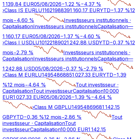
1 139,84
EUR
05/08/2026
−
1,22
%
−
4,37
%
›
Class IS EUR
LU1162198839
1 160,17
EUR
YTD
−
1,37
%
12
mois
−
4,60
%
Investisseurs institutionnels
·
Capitalisation
Investisseurs institutionnels
Capitalisation
—
1 160,17
EUR
05/08/2026
−
1,37
%
−
4,60
%
›
Class I USD
LU1012218902
1 242,88
USD
YTD
−
0,37
%
12
mois
−
2,79
%
Investisseurs institutionnels
·
Capitalisation
Investisseurs institutionnels
Capitalisation
—
1 242,88
USD
05/08/2026
−
0,37
%
−
2,79
%
›
Class M EUR
LU1495486885
1 027,33
EUR
YTD
−
1,39
%
12 mois
−
4,64
%
Tout investisseur
·
Capitalisation
Tout investisseur
Capitalisation
10 000
EUR
1 027,33
EUR
05/08/2026
−
1,39
%
−
4,64
%
›
Class M GBP
LU1495486968
1 142,15
GBP
YTD
−
0,36
%
12 mois
−
2,86
%
Tout
investisseur
·
Capitalisation
Tout
investisseur
Capitalisation
10 000 EUR
1 142,15