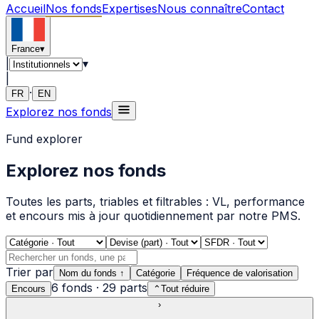
Accueil
Nos fonds
Expertises
Nous connaître
Contact
France
▾
|
▾
|
·
FR
EN
Explorez nos fonds
Fund explorer
Explorez nos fonds
Toutes les parts, triables et filtrables : VL, performance
et encours mis à jour quotidiennement par notre PMS.
Trier par
Nom du fonds
↑
Catégorie
Fréquence de valorisation
6
fonds
·
29
parts
Encours
⌃
Tout réduire
›