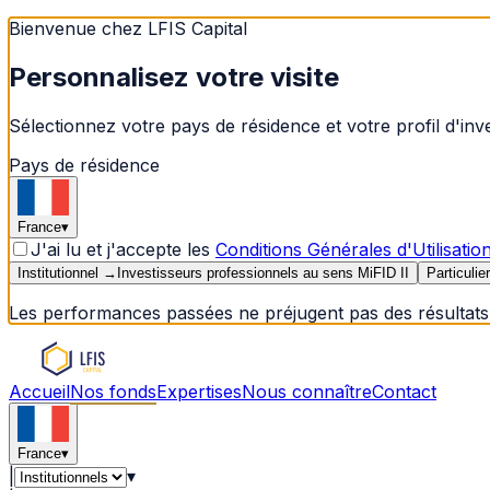
Bienvenue chez LFIS Capital
Personnalisez votre visite
Sélectionnez votre pays de résidence et votre profil d'in
Pays de résidence
France
▾
J'ai lu et j'accepte les
Conditions Générales d'Utilisatio
Institutionnel
→
Investisseurs professionnels au sens MiFID II
Particulier
Les performances passées ne préjugent pas des résultats 
Accueil
Nos fonds
Expertises
Nous connaître
Contact
France
▾
|
▾