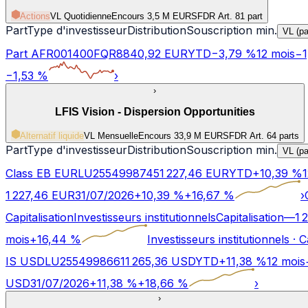
Actions
VL Quotidienne
Encours 3,5 M EUR
SFDR Art.
8
1 part
Part
Type d'investisseur
Distribution
Souscription min.
VL (pa
Part A
FR001400FQR8
840,92
EUR
YTD
−
3,79
%
12 mois
−
1
−
1,53
%
›
›
LFIS Vision - Dispersion Opportunities
Alternatif liquide
VL Mensuelle
Encours 33,9 M EUR
SFDR Art.
6
4 parts
Part
Type d'investisseur
Distribution
Souscription min.
VL (pa
Class EB EUR
LU2554998745
1 227,46
EUR
YTD
+
10,39
%
1
1 227,46
EUR
31/07/2026
+
10,39
%
+
16,67
%
›
Capitalisation
Investisseurs institutionnels
Capitalisation
—
1 
mois
+
16,44
%
Investisseurs institutionnels
·
C
IS USD
LU2554998661
1 265,36
USD
YTD
+
11,38
%
12 mois
USD
31/07/2026
+
11,38
%
+
18,66
%
›
›