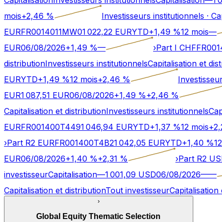
mois
+
2,46
%
Investisseurs institutionnels
·
Cap
EUR
FR0014011MW0
1 022,22
EUR
YTD
+
1,49
%
12 mois
—
EUR
06/08/2026
+
1,49
%
—
›
Part I CHF
FR001
distribution
Investisseurs institutionnels
Capitalisation et dis
EUR
YTD
+
1,49
%
12 mois
+
2,46
%
Investisseur
EUR
1 087,51
EUR
06/08/2026
+
1,49
%
+
2,46
%
Capitalisation et distribution
Investisseurs institutionnels
Cap
EUR
FR001400T449
1 046,94
EUR
YTD
+
1,37
%
12 mois
+
2,
›
Part R2 EUR
FR001400T4B2
1 042,05
EUR
YTD
+
1,40
%
12
EUR
06/08/2026
+
1,40
%
+
2,31
%
›
Part R2 U
investisseur
Capitalisation
—
1 001,09
USD
06/08/2026
—
—
Capitalisation et distribution
Tout investisseur
Capitalisation 
›
Global Equity Thematic Selection