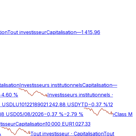
tion
Tout investisseur
Capitalisation
—
1 415,96
talisation
Investisseurs institutionnels
Capitalisation
—
−
4,60
%
Investisseurs institutionnels
·
 I USD
LU1012218902
1 242,88
USD
YTD
−
0,37
%
12
88
USD
05/08/2026
−
0,37
%
−
2,79
%
›
Class M
tisseur
Capitalisation
10 000 EUR
1 027,33
%
Tout investisseur
·
Capitalisation
Tout