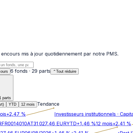
 et encours mis à jour quotidiennement par notre PMS.
6
fonds
·
29
parts
ours
⌃
Tout réduire
1 parts
Tendance
rt)
YTD
12 mois
ois
+
2,47
%
Investisseurs institutionnels
·
Capita
R
FR0014010AT3
1 027,46
EUR
YTD
+
1,46
%
12 mois
+
2,41
%
027,46
EUR
06/08/2026
+
1,46
%
+
2,41
%
›
Part 