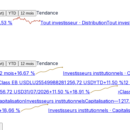
Tendance
rt)
YTD
12 mois
,53
%
Tout investisseur
·
Distribution
Tout inves
Tendance
rt)
YTD
12 mois
2 mois
+
16,67
%
Investisseurs institutionnels
·
C
Class EB USD
LU2554998828
1 256,72
USD
YTD
+
11,50
%
12
256,72
USD
31/07/2026
+
11,50
%
+
18,91
%
›
Clas
apitalisation
Investisseurs institutionnels
Capitalisation
—
1 217
+
18,66
%
Investisseurs institutionnels
·
Capitali