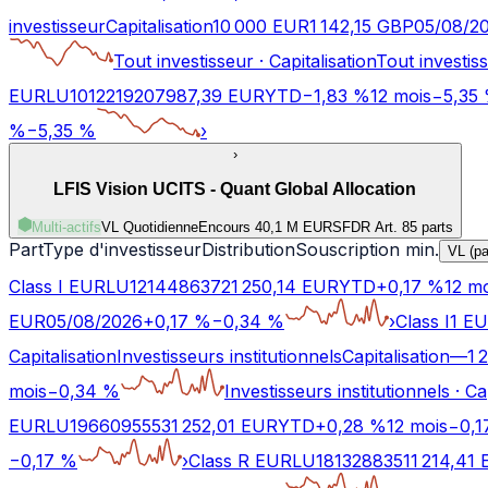
investisseur
Capitalisation
10 000 EUR
1 142,15
GBP
05/08/2
Tout investisseur
·
Capitalisation
Tout investis
EUR
LU1012219207
987,39
EUR
YTD
−
1,83
%
12 mois
−
5,35
%
−
5,35
%
›
›
LFIS Vision UCITS - Quant Global Allocation
Multi-actifs
VL Quotidienne
Encours 40,1 M EUR
SFDR Art.
8
5 parts
Part
Type d'investisseur
Distribution
Souscription min.
VL (pa
Class I EUR
LU1214486372
1 250,14
EUR
YTD
+
0,17
%
12 mo
EUR
05/08/2026
+
0,17
%
−
0,34
%
›
Class I1 E
Capitalisation
Investisseurs institutionnels
Capitalisation
—
1 
mois
−
0,34
%
Investisseurs institutionnels
·
Ca
EUR
LU1966095553
1 252,01
EUR
YTD
+
0,28
%
12 mois
−
0,1
−
0,17
%
›
Class R EUR
LU1813288351
1 214,41