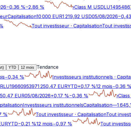
026
−
0,36
%
−
2,86
%
›
Class M USD
LU1495486
seur
Capitalisation
10 000 EUR
1 219,92
USD
05/08/2026
−
0,4
%
Tout investisseur
·
Capitalisation
Tout investis
Tendance
rt)
YTD
12 mois
is
−
0,34
%
Investisseurs institutionnels
·
Capita
UR
LU1966095397
1 250,47
EUR
YTD
+
0,17
%
12 mois
−
0,36
250,47
EUR
05/08/2026
+
0,17
%
−
0,36
%
›
Class
pitalisation
Investisseurs institutionnels
Capitalisation
—
1 645,
7
%
Tout investisseur
·
Capitalisation
Tout invest
EUR
YTD
−
0,21
%
12 mois
−
0,97
%
Tout investis