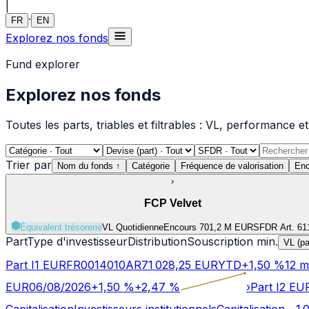
|
·
FR
EN
Explorez nos fonds
Fund explorer
Explorez nos fonds
Toutes les parts, triables et filtrables : VL, performance
Trier par
Nom du fonds
↑
Catégorie
Fréquence de valorisation
Enc
›
FCP Velvet
Équivalent trésorerie
VL Quotidienne
Encours 701,2 M EUR
SFDR Art.
6
1
Part
Type d'investisseur
Distribution
Souscription min.
VL (pa
Part I1 EUR
FR0014010AR7
1 028,25
EUR
YTD
+
1,50
%
12 m
EUR
06/08/2026
+
1,50
%
+
2,47
%
›
Part I2 EU
Capitalisation
Investisseurs institutionnels
Capitalisation
—
1 