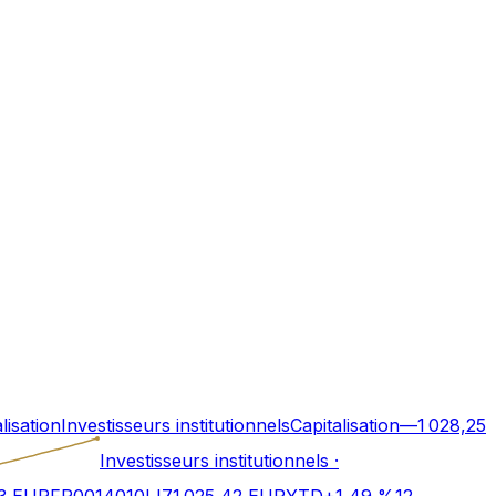
lisation
Investisseurs institutionnels
Capitalisation
—
1 028,25
Investisseurs institutionnels
·
I3 EUR
FR0014010IJ7
1 025,42
EUR
YTD
+
1,49
%
12