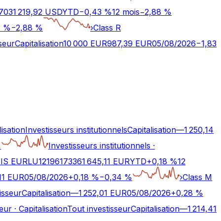
703
1 219,92
USD
YTD
−
0,43
%
12 mois
−
2,88
%
3
%
−
2,88
%
›
Class R
seur
Capitalisation
10 000 EUR
987,39
EUR
05/08/2026
−
1,83
lisation
Investisseurs institutionnels
Capitalisation
—
1 250,14
%
Investisseurs institutionnels
·
 IS EUR
LU1219617336
1 645,11
EUR
YTD
+
0,18
%
12
11
EUR
05/08/2026
+
0,18
%
−
0,34
%
›
Class M
isseur
Capitalisation
—
1 252,01
EUR
05/08/2026
+
0,28
%
seur
·
Capitalisation
Tout investisseur
Capitalisation
—
1 214,41