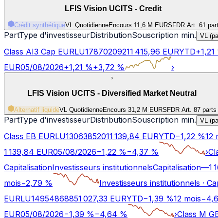
LFIS Vision UCITS - Credit
Crédit synthétique
VL Quotidienne
Encours 11,6 M EUR
SFDR Art.
6
1 par
Part
Type d'investisseur
Distribution
Souscription min.
VL (pa
Class AI3 Cap EUR
LU1787020921
1 415,96
EUR
YTD
+
1,21
EUR
05/08/2026
+
1,21
%
+
3,72
%
›
›
LFIS Vision UCITS - Diversified Market Neutral
Alternatif liquide
VL Quotidienne
Encours 31,2 M EUR
SFDR Art.
8
7 parts
Part
Type d'investisseur
Distribution
Souscription min.
VL (pa
Class EB EUR
LU1306385201
1 139,84
EUR
YTD
−
1,22
%
12 
1 139,84
EUR
05/08/2026
−
1,22
%
−
4,37
%
›
Cl
Capitalisation
Investisseurs institutionnels
Capitalisation
—
1 
mois
−
2,79
%
Investisseurs institutionnels
·
Cap
EUR
LU1495486885
1 027,33
EUR
YTD
−
1,39
%
12 mois
−
4,
EUR
05/08/2026
−
1,39
%
−
4,64
%
›
Class M G