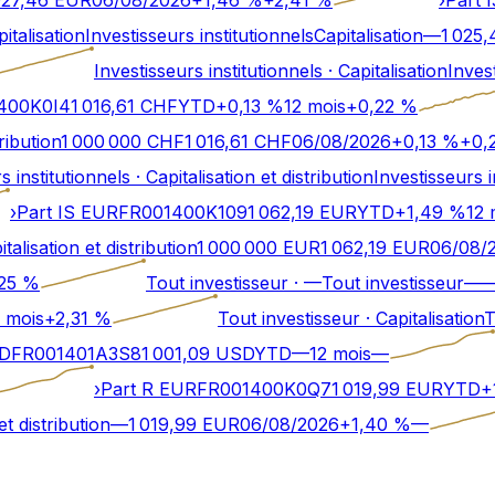
italisation
Investisseurs institutionnels
Capitalisation
—
1 025,
Investisseurs institutionnels
·
Capitalisation
Invest
400K0I4
1 016,61
CHF
YTD
+
0,13
%
12 mois
+
0,22
%
tribution
1 000 000 CHF
1 016,61
CHF
06/08/2026
+
0,13
%
+
0,
s institutionnels
·
Capitalisation et distribution
Investisseurs i
›
Part IS EUR
FR001400K109
1 062,19
EUR
YTD
+
1,49
%
12 
italisation et distribution
1 000 000 EUR
1 062,19
EUR
06/08/
25
%
Tout investisseur
·
—
Tout investisseur
—
 mois
+
2,31
%
Tout investisseur
·
Capitalisation
T
SD
FR001401A3S8
1 001,09
USD
YTD
—
12 mois
—
›
Part R EUR
FR001400K0Q7
1 019,99
EUR
YTD
+
et distribution
—
1 019,99
EUR
06/08/2026
+
1,40
%
—