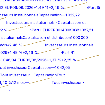
42
EUR
06/08/2026
+
1,49
%
+
2,46
%
›
Part I5
isseurs institutionnels
Capitalisation
—
1 022,22
Investisseurs institutionnels
·
Capitalisation et
22
%
›
Part I EUR
FR001400K0G8
1 087,51
nstitutionnels
Capitalisation et distribution
1 000 000
mois
+
2,46
%
Investisseurs institutionnels
·
2026
+
1,49
%
+
2,46
%
›
Part R1
—
1 046,94
EUR
06/08/2026
+
1,37
%
+
2,25
%
out investisseur
Capitalisation
—
1 042,05
Tout investisseur
·
Capitalisation
Tout
1,40
%
12 mois
—
Tout investisseur
·
›