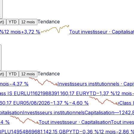
t
Tendance
rt)
YTD
12 mois
%
12 mois
+
3,72
%
Tout investisseur
·
Capitalisa
Tendance
rt)
YTD
12 mois
mois
−
4,37
%
Investisseurs institutionnels
·
Capi
ass IS EUR
LU1162198839
1 160,17
EUR
YTD
−
1,37
%
12 mois
160,17
EUR
05/08/2026
−
1,37
%
−
4,60
%
›
Class
italisation
Investisseurs institutionnels
Capitalisation
—
1 242,
64
%
Tout investisseur
·
Capitalisation
Tout inves
BP
LU1495486968
1 142,15
GBP
YTD
−
0,36
%
12 mois
−
2,86