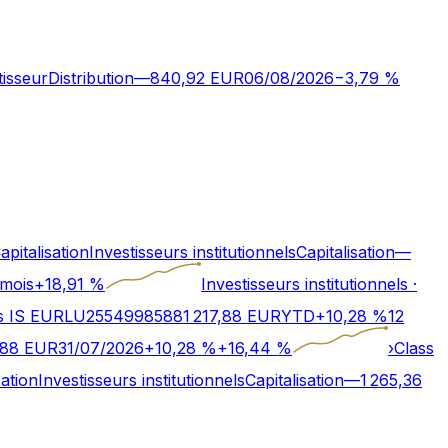
tisseur
Distribution
—
840,92
EUR
06/08/2026
−
3,79
%
apitalisation
Investisseurs institutionnels
Capitalisation
—
 mois
+
18,91
%
Investisseurs institutionnels
·
s IS EUR
LU2554998588
1 217,88
EUR
YTD
+
10,28
%
12
,88
EUR
31/07/2026
+
10,28
%
+
16,44
%
›
Class
sation
Investisseurs institutionnels
Capitalisation
—
1 265,36