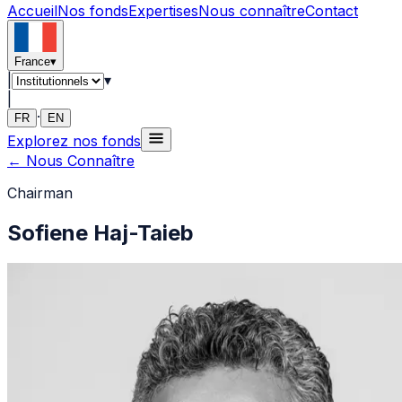
Accueil
Nos fonds
Expertises
Nous connaître
Contact
France
▾
|
▾
|
·
FR
EN
Explorez nos fonds
←
Nous Connaître
Chairman
Sofiene Haj-Taieb