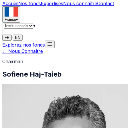
Accueil
Nos fonds
Expertises
Nous connaître
Contact
France
▾
|
▾
|
·
FR
EN
Explorez nos fonds
←
Nous Connaître
Chairman
Sofiene Haj-Taieb