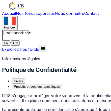
Accueil
Nos fonds
Expertises
Nous connaître
Contact
France
▾
|
▾
|
·
FR
EN
Explorez nos fonds
Informations légales
Politique de Confidentialité
Divers
Produits et services spécifiques
LFIS s'engage à protéger votre vie privée et la confidentia
suivantes. Il explique comment nous collectons et utilison
La présente politique de confidentialité s'applique à tou